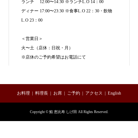
ランチ 12:00〜14:30 ※ランチL.O 14：00
ディナー 17:00〜23:30 ※食事L.O 22：30・飲物
L.O 23：00
＜営業日＞
火〜土（店休：日祝・月）
※店休のご予約希望はお電話にて
お料理
料理長
お席
ご予約
アクセス
English
Copyright © 鮨 恵比寿 しげ田 All Rights Reserved.